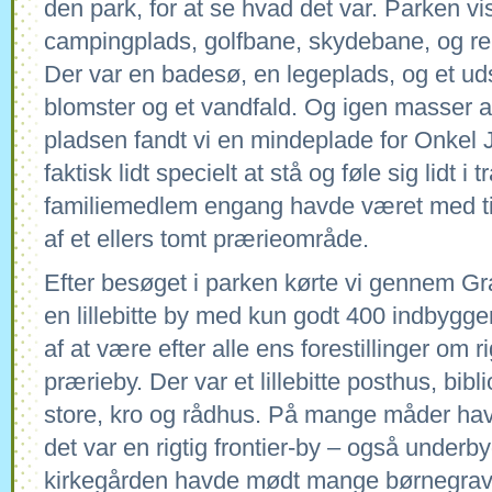
den park, for at se hvad det var. Parken vi
campingplads, golfbane, skydebane, og rek
Der var en badesø, en legeplads, og et 
blomster og et vandfald. Og igen masser a
pladsen fandt vi en mindeplade for Onkel 
faktisk lidt specielt at stå og føle sig lidt i
familiemedlem engang havde været med ti
af et ellers tomt prærieområde.
Efter besøget i parken kørte vi gennem G
en lillebitte by med kun godt 400 indbygge
af at være efter alle ens forestillinger om 
prærieby. Der var et lillebitte posthus, bibl
store, kro og rådhus. På mange måder hav
det var en rigtig frontier-by – også underb
kirkegården havde mødt mange børnegrav