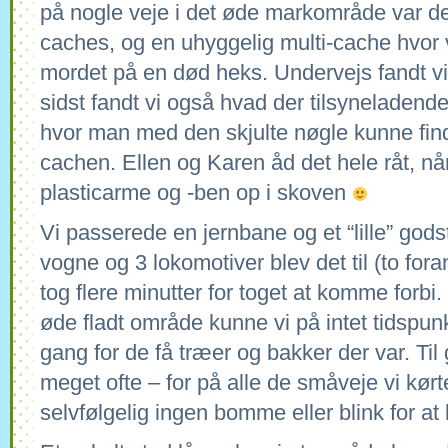
på nogle veje i det øde markområde var d
caches, og en uhyggelig multi-cache hvor v
mordet på en død heks. Undervejs fandt vi
sidst fandt vi også hvad der tilsyneladend
hvor man med den skjulte nøgle kunne fi
cachen. Ellen og Karen åd det hele råt, nå
plasticarme og -ben op i skoven
Vi passerede en jernbane og et “lille” god
vogne og 3 lokomotiver blev det til (to for
tog flere minutter for toget at komme forbi.
øde fladt område kunne vi på intet tidspun
gang for de få træer og bakker der var. Ti
meget ofte – for på alle de småveje vi kørt
selvfølgelig ingen bomme eller blink for at