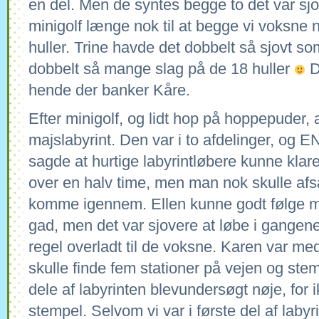
en del. Men de syntes begge to det var sj
minigolf længe nok til at begge vi voksne
huller. Trine havde det dobbelt så sjovt s
dobbelt så mange slag på de 18 huller
D
hende der banker Kåre.
Efter minigolf, og lidt hop på hoppepuder, 
majslabyrint. Den var i to afdelinger, og
sagde at hurtige labyrintløbere kunne klare 
over en halv time, men man nok skulle afsæ
komme igennem. Ellen kunne godt følge m
gad, men det var sjovere at løbe i gangene
regel overladt til de voksne. Karen var me
skulle finde fem stationer på vejen og stemp
dele af labyrinten blevundersøgt nøje, for ik
stempel. Selvom vi var i første del af labyr