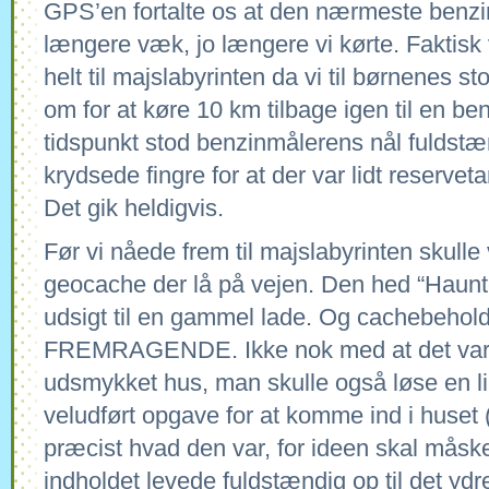
GPS’en fortalte os at den nærmeste benzi
længere væk, jo længere vi kørte. Faktisk
helt til majslabyrinten da vi til børnenes s
om for at køre 10 km tilbage igen til en be
tidspunkt stod benzinmålerens nål fuldstæn
krydsede fingre for at der var lidt reserve
Det gik heldigvis.
Før vi nåede frem til majslabyrinten skulle v
geocache der lå på vejen. Den hed “Haun
udsigt til en gammel lade. Og cachebehol
FREMRAGENDE. Ikke nok med at det var et
udsmykket hus, man skulle også løse en lil
veludført opgave for at komme ind i huset (v
præcist hvad den var, for ideen skal måsk
indholdet levede fuldstændig op til det yd