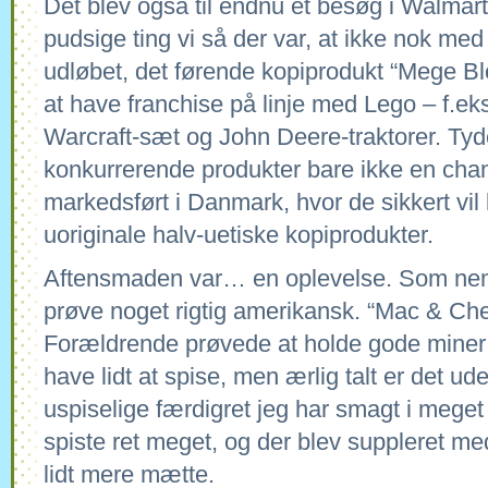
Det blev også til endnu et besøg i Walmar
pudsige ting vi så der var, at ikke nok me
udløbet, det førende kopiprodukt “Mege Blo
at have franchise på linje med Lego – f.ek
Warcraft-sæt og John Deere-traktorer. Tyde
konkurrerende produkter bare ikke en chan
markedsført i Danmark, hvor de sikkert vil
uoriginale halv-uetiske kopiprodukter.
Aftensmaden var… en oplevelse. Som nem
prøve noget rigtig amerikansk. “Mac & Chee
Forældrende prøvede at holde gode miner 
have lidt at spise, men ærlig talt er det ud
uspiselige færdigret jeg har smagt i meget 
spiste ret meget, og der blev suppleret med 
lidt mere mætte.