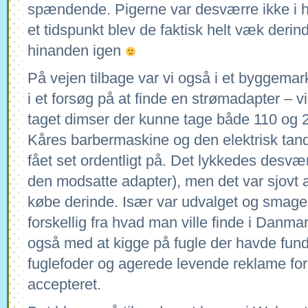
spændende. Pigerne var desværre ikke i 
et tidspunkt blev de faktisk helt væk derin
hinanden igen
På vejen tilbage var vi også i et byggema
i et forsøg på at finde en strømadapter – v
taget dimser der kunne tage både 110 og 
Kåres barbermaskine og den elektrisk tand
fået set ordentligt på. Det lykkedes desvær
den modsatte adapter), men det var sjovt
købe derinde. Især var udvalget og smagen
forskellig fra hvad man ville finde i Danma
også med at kigge på fugle der havde fund
fuglefoder og agerede levende reklame for 
accepteret.