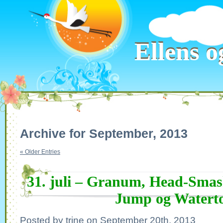
Ellens o
Ellens o
Archive for September, 2013
« Older Entries
31. juli – Granum, Head-Smas
Jump og Watert
Posted by trine on September 20th, 2013