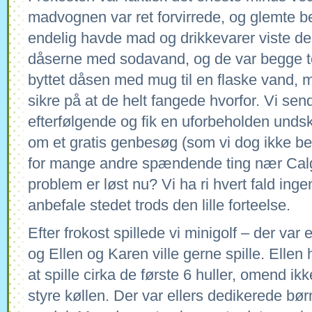
madvognen var ret forvirrede, og glemte bes
endelig havde mad og drikkevarer viste de
dåserne med sodavand, og de var begge to 
byttet dåsen med mug til en flaske vand, m
sikre på at de helt fangede hvorfor. Vi sen
efterfølgende og fik en uforbeholden undsk
om et gratis genbesøg (som vi dog ikke ben
for mange andre spændende ting nær Calg
problem er løst nu? Vi ha ri hvert fald in
anbefale stedet trods den lille forteelse.
Efter frokost spillede vi minigolf – der var 
og Ellen og Karen ville gerne spille. Ellen 
at spille cirka de første 6 huller, omend ikke
styre køllen. Der var ellers dedikerede bør