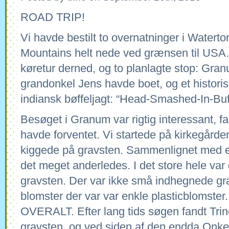
ROAD TRIP!
Vi havde bestilt to overnatninger i Waterto
Mountains helt nede ved grænsen til USA. 
køretur derned, og to planlagte stop: Gra
grandonkel Jens havde boet, og et histor
indiansk bøffeljagt: “Head-Smashed-In-Bu
Besøget i Granum var rigtig interessant, f
havde forventet. Vi startede på kirkegården
kiggede på gravsten. Sammenlignet med e
det meget anderledes. I det store hele v
gravsten. Der var ikke små indhegnede gr
blomster der var var enkle plasticblomster
OVERALT. Efter lang tids søgen fandt Trin
gravsten, og ved siden af den endda Onke