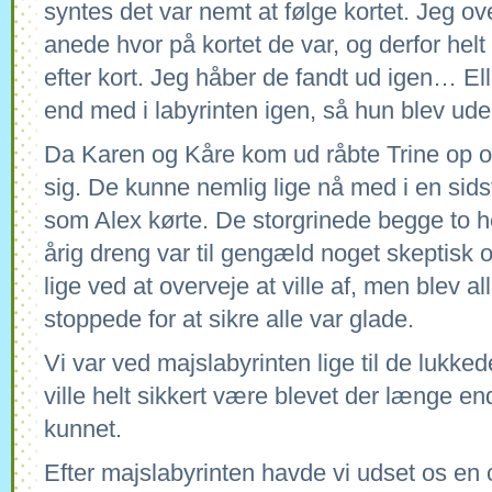
syntes det var nemt at følge kortet. Jeg ove
anede hvor på kortet de var, og derfor helt
efter kort. Jeg håber de fandt ud igen… Elle
end med i labyrinten igen, så hun blev ud
Da Karen og Kåre kom ud råbte Trine op o
sig. De kunne nemlig lige nå med i en sids
som Alex kørte. De storgrinede begge to he
årig dreng var til gengæld noget skeptisk o
lige ved at overveje at ville af, men blev a
stoppede for at sikre alle var glade.
Vi var ved majslabyrinten lige til de lukke
ville helt sikkert være blevet der længe e
kunnet.
Efter majslabyrinten havde vi udset os en