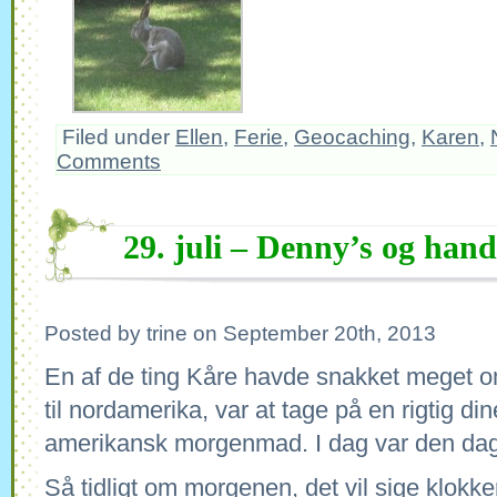
Filed under
Ellen
,
Ferie
,
Geocaching
,
Karen
,
Comments
29. juli – Denny’s og hand
Posted by trine on September 20th, 2013
En af de ting Kåre havde snakket meget om
til nordamerika, var at tage på en rigtig din
amerikansk morgenmad. I dag var den dag 
Så tidligt om morgenen, det vil sige klokk