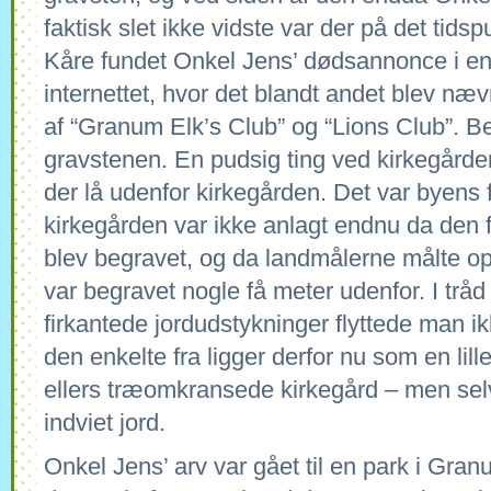
faktisk slet ikke vidste var der på det tid
Kåre fundet Onkel Jens’ dødsannonce i en d
internettet, hvor det blandt andet blev næ
af “Granum Elk’s Club” og “Lions Club”. B
gravstenen. En pudsig ting ved kirkegårde
der lå udenfor kirkegården. Det var byens f
kirkegården var ikke anlagt endnu da den 
blev begravet, og da landmålerne målte op 
var begravet nogle få meter udenfor. I tr
firkantede jordudstykninger flyttede man i
den enkelte fra ligger derfor nu som en lill
ellers træomkransede kirkegård – men selvf
indviet jord.
Onkel Jens’ arv var gået til en park i Gra