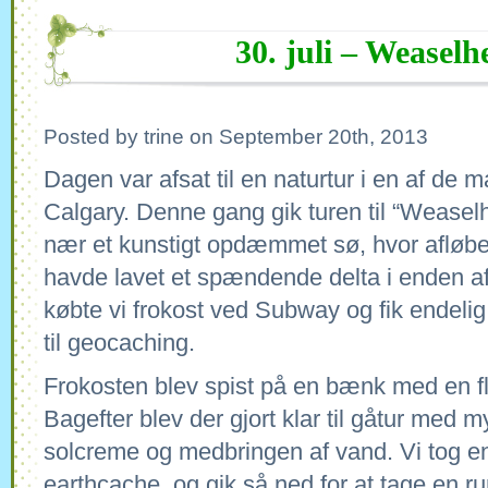
30. juli – Weaselh
Posted by trine on September 20th, 2013
Dagen var afsat til en naturtur i en af de
Calgary. Denne gang gik turen til “Weasel
nær et kunstigt opdæmmet sø, hvor afløb
havde lavet et spændende delta i enden af
købte vi frokost ved Subway og fik endelig
til geocaching.
Frokosten blev spist på en bænk med en flo
Bagefter blev der gjort klar til gåtur med
solcreme og medbringen af vand. Vi tog en 
earthcache, og gik så ned for at tage en run