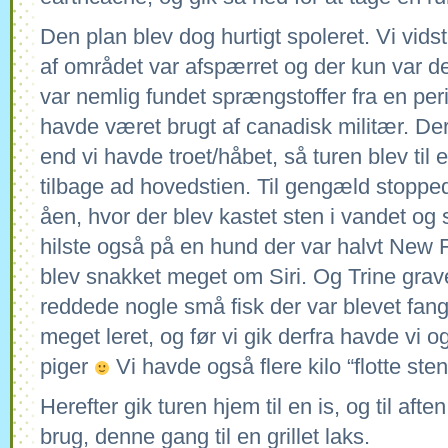
Den plan blev dog hurtigt spoleret. Vi vidst
af området var afspærret og der kun var d
var nemlig fundet sprængstoffer fra en pe
havde været brugt af canadisk militær. De
end vi havde troet/håbet, så turen blev til 
tilbage ad hovedstien. Til gengæld stoppede
åen, hvor der blev kastet sten i vandet og s
hilste også på en hund der var halvt New
blev snakket meget om Siri. Og Trine gra
reddede nogle små fisk der var blevet fang
meget leret, og før vi gik derfra havde vi 
piger
Vi havde også flere kilo “flotte st
Herefter gik turen hjem til en is, og til afte
brug, denne gang til en grillet laks.