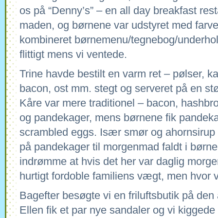
os på “Denny’s” – en all day breakfast resta
maden, og børnene var udstyret med farve
kombineret børnemenu/tegnebog/underhold
flittigt mens vi ventede.
Trine havde bestilt en varm ret – pølser, kar
bacon, ost mm. stegt og serveret på en stø
Kåre var mere traditionel – bacon, hashb
og pandekager, mens børnene fik pandeka
scrambled eggs. Især smør og ahornsirup 
på pandekager til morgenmad faldt i børn
indrømme at hvis det her var daglig morge
hurtigt fordoble familiens vægt, men hvor 
Bagefter besøgte vi en friluftsbutik på den
Ellen fik et par nye sandaler og vi kiggede 