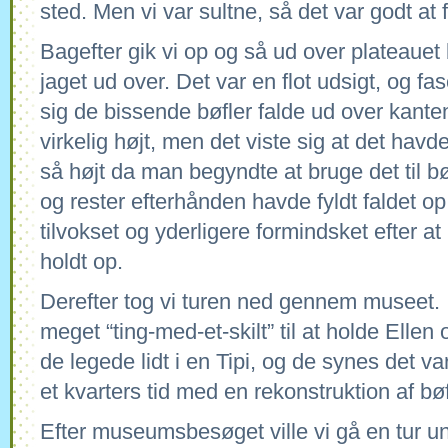
sted. Men vi var sultne, så det var godt a
Bagefter gik vi op og så ud over plateauet
jaget ud over. Det var en flot udsigt, og fa
sig de bissende bøfler falde ud over kanten
virkelig højt, men det viste sig at det hav
så højt da man begyndte at bruge det til bø
og rester efterhånden havde fyldt faldet o
tilvokset og yderligere formindsket efter at
holdt op.
Derefter tog vi turen ned gennem museet. Ig
meget “ting-med-et-skilt” til at holde Elle
de legede lidt i en Tipi, og de synes det var
et kvarters tid med en rekonstruktion af bøf
Efter museumsbesøget ville vi gå en tur un