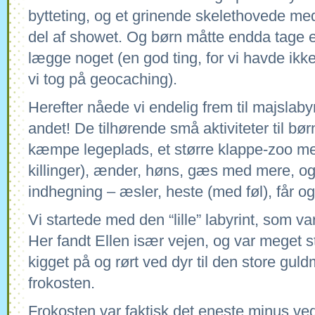
bytteting, og et grinende skelethovede me
del af showet. Og børn måtte endda tage e
lægge noget (en god ting, for vi havde ikke 
vi tog på geocaching).
Herefter nåede vi endelig frem til majslaby
andet! De tilhørende små aktiviteter til bø
kæmpe legeplads, et større klappe-zoo me
killinger), ænder, høns, gæs med mere, og
indhegning – æsler, heste (med føl), får og
Vi startede med den “lille” labyrint, som va
Her fandt Ellen især vejen, og var meget st
kigget på og rørt ved dyr til den store guldm
frokosten.
Frokosten var faktisk det eneste minus ved