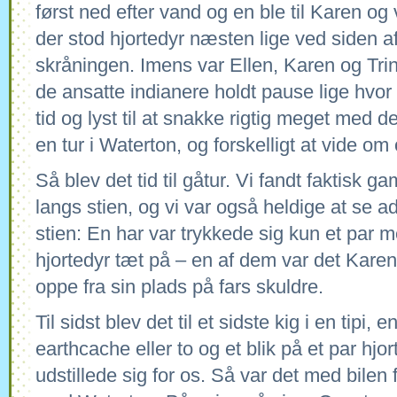
først ned efter vand og en ble til Karen og v
der stod hjortedyr næsten lige ved siden a
skråningen. Imens var Ellen, Karen og Trin
de ansatte indianere holdt pause lige hvo
tid og lyst til at snakke rigtig meget med d
en tur i Waterton, og forskelligt at vide om
Så blev det tid til gåtur. Vi fandt faktisk g
langs stien, og vi var også heldige at se ad
stien: En har var trykkede sig kun et par m
hjortedyr tæt på – en af dem var det Karen
oppe fra sin plads på fars skuldre.
Til sidst blev det til et sidste kig i en tipi, 
earthcache eller to og et blik på et par hj
udstillede sig for os. Så var det med bilen 