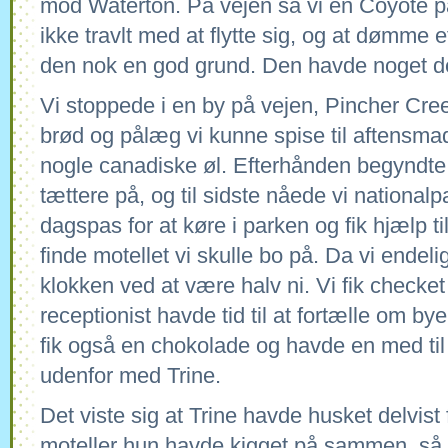
mod Waterton. På vejen så vi en Coyote 
ikke travlt med at flytte sig, og at dømme e
den nok en god grund. Den havde noget 
Vi stoppede i en by på vejen, Pincher Cre
brød og pålæg vi kunne spise til aftensmad
nogle canadiske øl. Efterhånden begyndt
tættere på, og til sidste nåede vi nationalpa
dagspas for at køre i parken og fik hjælp til
finde motellet vi skulle bo på. Da vi endel
klokken ved at være halv ni. Vi fik checket
receptionist havde tid til at fortælle om b
fik også en chokolade og havde en med til
udenfor med Trine.
Det viste sig at Trine havde husket delvist 
moteller hun havde kigget på sammen, så h