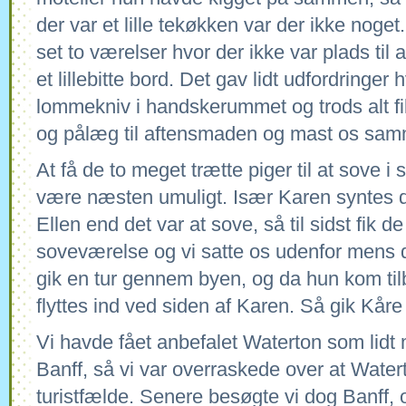
der var et lille tekøkken var der ikke noget.
set to værelser hvor der ikke var plads ti
et lillebitte bord. Det gav lidt udfordringer h
lommekniv i handskerummet og trods alt fi
og pålæg til aftensmaden og mast os sam
At få de to meget trætte piger til at sove i
være næsten umuligt. Især Karen syntes det
Ellen end det var at sove, så til sidst fik d
soveværelse og vi satte os udenfor mens de
gik en tur gennem byen, og da hun kom ti
flyttes ind ved siden af Karen. Så gik Kåre
Vi havde fået anbefalet Waterton som lidt 
Banff, så vi var overraskede over at Wate
turistfælde. Senere besøgte vi dog Banff