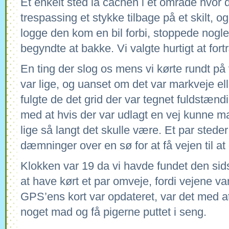
Et enkelt sted lå cachen i et område hvor 
trespassing et stykke tilbage på et skilt, o
logge den kom en bil forbi, stoppede nogl
begyndte at bakke. Vi valgte hurtigt at fo
En ting der slog os mens vi kørte rundt på 
var lige, og uanset om det var markveje ell
fulgte de det grid der var tegnet fuldstæn
med at hvis der var udlagt en vej kunne m
lige så langt det skulle være. Et par stede
dæmninger over en sø for at få vejen til at
Klokken var 19 da vi havde fundet den sid
at have kørt et par omveje, fordi vejene va
GPS’ens kort var opdateret, var det med 
noget mad og få pigerne puttet i seng.