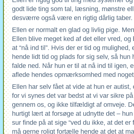
godt lide ting som tal, læsning, mønstre el
desværre også være en rigtig dårlig taber.
Ellen er normalt en glad og livlig pige. M
Ellen blive meget ked af det eller vred, o
at “nå ind til”. Hvis der er tid og mulighed, 
hende lidt tid og plads for sig selv, så hun
falde ned. Når hun er til at nå ind til igen, e
aflede hendes opmærksomhed med noget 
Ellen har selv fået at vide at hun er autist
for vi synes det var bedst at vi var sikre p
gennem os, og ikke tilfældigt af omveje. 
hurtigt lært at forsøge at udnytte det – hun
sur finde på at sige “ved du ikke, at det er fo
må gerne roligt fortælle hende at det at man