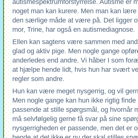
autismespektrumforstyrrelse. Autisme er m
noget man kan kurere. Men man kan lære a
den særlige måde at være på. Det ligger oft
mor, Trine, har også en autismediagnose.
Ellen kan sagtens være sammen med andr
glad og aktiv pige. Men nogle gange opføre
anderledes end andre. Vi håber I som foræl
at hjælpe hende lidt, hvis hun har svært 
regler som andre.
Hun kan være meget nysgerrig, og vil ger
Men nogle gange kan hun ikke rigtig finde 
passende at stille spørgsmål, og hvornår 
må selvfølgelig gerne få svar på sine spør
nysgerrigheden er passende, men det er ogs
hende at det ikke er nu der skal stilles s