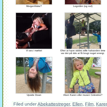
Morgenfriske?
Legotårn (og rod)
Vi ses i mørket
Efter at have siddet stille halvanden time
var det på tide at få brugt noget energi.
Upside Down
Aben Karen eller musen Celestine?
Filed under
Abekattestreger
,
Ellen
,
Film
,
Kare