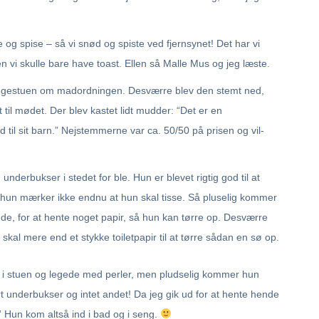
g spise – så vi snød og spiste ved fjernsynet! Det har vi
 men vi skulle bare have toast. Ellen så Malle Mus og jeg læste.
ggestuen om madordningen. Desværre blev den stemt ned,
til mødet. Der blev kastet lidt mudder: “Det er en
ad til sit barn.” Nejstemmerne var ca. 50/50 på prisen og vil-
nderbukser i stedet for ble. Hun er blevet rigtig god til at
n hun mærker ikke endnu at hun skal tisse. Så pluselig kommer
e, for at hente noget papir, så hun kan tørre op. Desværre
 skal mere end et stykke toiletpapir til at tørre sådan en sø op.
de i stuen og legede med perler, men pludselig kommer hun
t underbukser og intet andet! Da jeg gik ud for at hente hende
 Hun kom altså ind i bad og i seng.