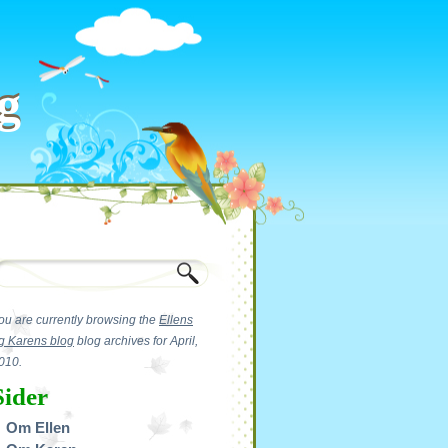
g
g
ou are currently browsing the
Ellens
g Karens blog
blog archives for April,
010.
Sider
Om Ellen