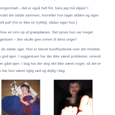
orgenmad – det er også helt fint, bare jeg må slippe! I
krabt det sidste sammen, hvorefter hun tager skålen og siger:
lt paf! (l’et er ikke en trykfejl, sådan siger hun.)
rt hive en orm op af græsplænen. Det synes hun var meget
gestuen – den skulle give ormen til dens unger!
de sidste uger. Hun er blevet bundhysterisk over det mindste
live god igen. I vuggestuen har der ikke været problemer, omend
 er gået igen. I dag har der dog slet ikke været noget, så det er
 har hun været rigtig sød og dejlig i dag.