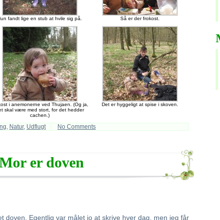
un fandt lige en stub at hvile sig på.
Så er der frokost.
kost i anemonerne ved Thujaen. (Og ja,
Det er hyggeligt at spise i skoven.
et skal være med stort, for det hedder
cachen.)
ng
,
Natur
,
Udflugt
No Comments
Mor er doven
et doven. Egentlig var målet jo at skrive hver dag, men jeg får