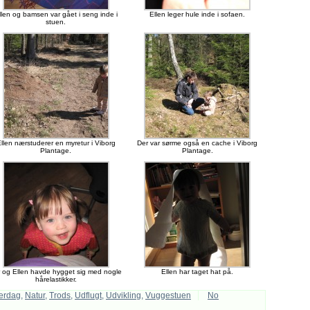
llen og bamsen var gået i seng inde i
Ellen leger hule inde i sofaen.
stuen.
llen nærstuderer en myretur i Viborg
Der var sørme også en cache i Viborg
Plantage.
Plantage.
r og Ellen havde hygget sig med nogle
Ellen har taget hat på.
hårelastikker.
erdag
,
Natur
,
Trods
,
Udflugt
,
Udvikling
,
Vuggestuen
No