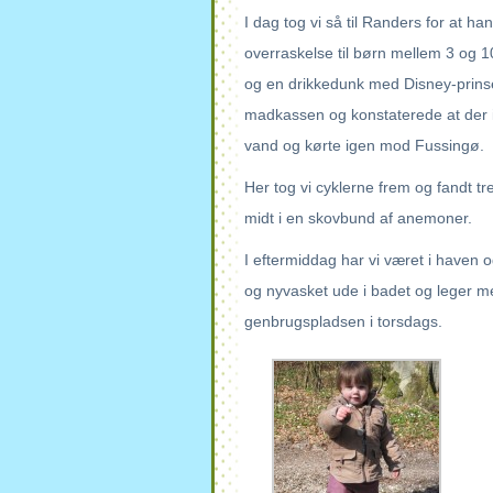
I dag tog vi så til Randers for at h
overraskelse til børn mellem 3 og 1
og en drikkedunk med Disney-prinse
madkassen og konstaterede at der 
vand og kørte igen mod Fussingø.
Her tog vi cyklerne frem og fandt t
midt i en skovbund af anemoner.
I eftermiddag har vi været i haven o
og nyvasket ude i badet og leger me
genbrugspladsen i torsdags.