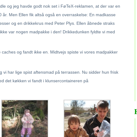
andle og jeg havde godt nok set i FøTeX-reklamen, at der var en
0 år. Men Ellen fik altså også en overraskelse: En madkasse
sser og en drikkekrus med Peter Plys. Ellen åbnede straks
ikke var nogen madpakke i den! Drikkedunken fyldte vi med
re caches og fandt ikke en. Midtvejs spiste vi vores madpakker
g vi har lige spist aftensmad på terrassen. Nu sidder hun frisk
d det køkken vi fandt i klunsercontaineren på