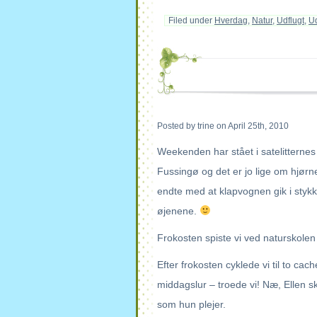
Filed under
Hverdag
,
Natur
,
Udflugt
,
Ud
Posted by trine on April 25th, 2010
Weekenden har stået i satelitternes
Fussingø og det er jo lige om hjø
endte med at klapvognen gik i stykk
øjenene.
Frokosten spiste vi ved naturskolen
Efter frokosten cyklede vi til to cac
middagslur – troede vi! Næ, Ellen s
som hun plejer.