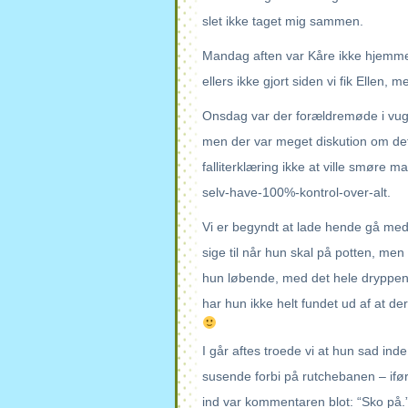
slet ikke taget mig sammen.
Mandag aften var Kåre ikke hjemme o
ellers ikke gjort siden vi fik Ellen,
Onsdag var der forældremøde i vu
men der var meget diskution om det 
falliterklæring ikke at ville smøre m
selv-have-100%-kontrol-over-alt.
Vi er begyndt at lade hende gå med u
sige til når hun skal på potten, me
hun løbende, med det hele dryppend
har hun ikke helt fundet ud af at der
I går aftes troede vi at hun sad in
susende forbi på rutchebanen – ifør
ind var kommentaren blot: “Sko på.”