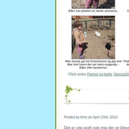
Ellen har plukket sin første anemone.
H
Man kunne gå ind til kaninerne og jeg ved
Fro
ikke helt hvem der var mest nysgerrig –
d
Ellen eller kaninerne.
Filed under
Farmor og farfar
,
Geocachi
Posted by trine on April 23rd, 2010
Det er vist godt nok mig der er blev