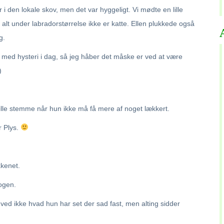
 tur i den lokale skov, men det var hyggeligt. Vi mødte en lille
 alt under labradorstørrelse ikke er katte. Ellen plukkede også
g.
 med hysteri i dag, så jeg håber det måske er ved at være
)
ille stemme når hun ikke må få mere af noget lækkert.
 Plys.
kkenet.
ogen.
ved ikke hvad hun har set der sad fast, men alting sidder