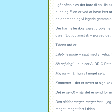
I går aftes blev det bare til en lille
hund og Ellen er ved at have lært at
en anemone og vi legede gemmele
Der har heller ikke været problemer
ovre. (Lidt optimistisk – jeg ved det!
Tidens ord er:
Lillebittesmule
– sagt med ynkelig, l
Åh nej dog!
– hun ser ALDRIG Peter
Mig tur
– når hun vil noget selv.
Køppenet
– det er svært at sige kø
Det er syndt
– når det er synd for n
Den sidder meget, meget fast
– jeg 
meget, meget fast i tiden.