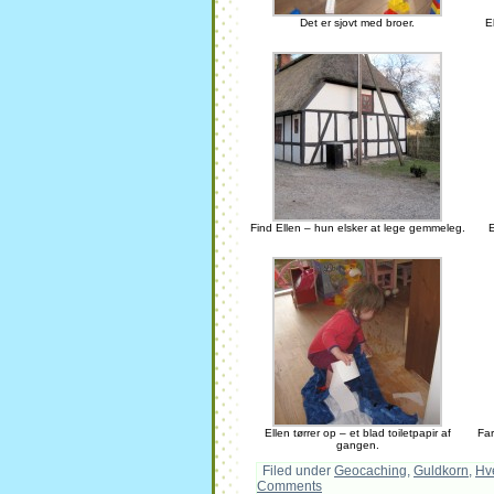
Det er sjovt med broer.
E
Find Ellen – hun elsker at lege gemmeleg.
E
Ellen tørrer op – et blad toiletpapir af
Fa
gangen.
Filed under
Geocaching
,
Guldkorn
,
Hv
Comments