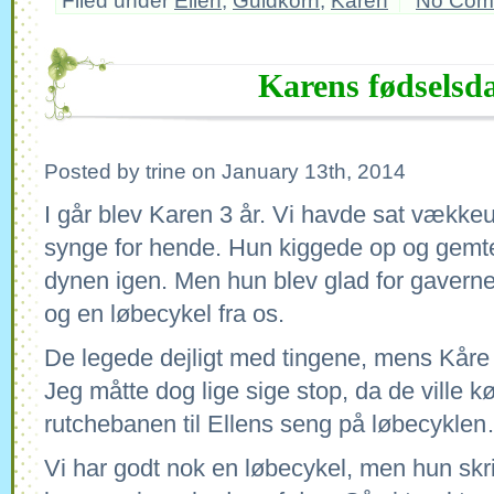
Filed under
Ellen
,
Guldkorn
,
Karen
No Com
Karens fødselsd
Posted by trine on January 13th, 2014
I går blev Karen 3 år. Vi havde sat vækkeu
synge for hende. Hun kiggede op og gemte
dynen igen. Men hun blev glad for gaverne
og en løbecykel fra os.
De legede dejligt med tingene, mens Kåre
Jeg måtte dog lige sige stop, da de ville k
rutchebanen til Ellens seng på løbecykle
Vi har godt nok en løbecykel, men hun skr