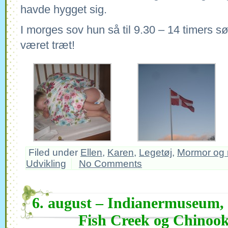
havde hygget sig.
I morges sov hun så til 9.30 – 14 timers 
været træt!
Filed under
Ellen
,
Karen
,
Legetøj
,
Mormor og 
Udvikling
No Comments
6. august – Indianermuseum, en
Fish Creek og Chinoo