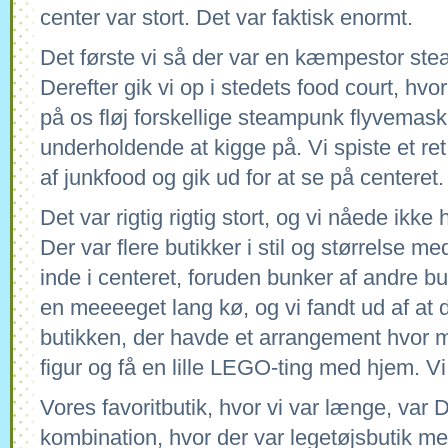
center var stort. Det var faktisk enormt.
Det første vi så der var en kæmpestor st
Derefter gik vi op i stedets food court, hv
på os fløj forskellige steampunk flyvemask
underholdende at kigge på. Vi spiste et ret
af junkfood og gik ud for at se på centeret.
Det var rigtig rigtig stort, og vi nåede ikke 
Der var flere butikker i stil og størrelse 
inde i centeret, foruden bunker af andre but
en meeeeget lang kø, og vi fandt ud af at 
butikken, der havde et arrangement hvor
figur og få en lille LEGO-ting med hjem. V
Vores favoritbutik, hvor vi var længe, var 
kombination, hvor der var legetøjsbutik med