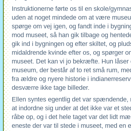
Instruktionerne førte os til en skole/gymna
uden at noget mindede om at være museum.
spørge om vej igen, og fandt inde i bygningen
mod museet, så han gik tilbage og hentede 
gik ind i bygningen og efter skiltet, og plud
midaldrende kvinde efter os, og spørger om
museet. Det kan vi jo bekræfte. Hun låser os
museum, der består af to ret små rum, med 
fra ældre og nyere historie i indianerreserv
desværre ikke tage billeder.
Ellen syntes egentlig det var spændende
at indordne sig under at det ikke var et s
råbe op, og i det hele taget var det lidt m
eneste der var til stede i museet, med en 