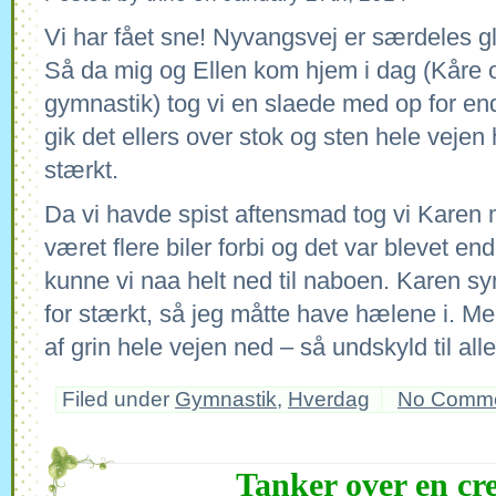
Vi har fået sne! Nyvangsvej er særdeles gl
Så da mig og Ellen kom hjem i dag (Kåre o
gymnastik) tog vi en slaede med op for en
gik det ellers over stok og sten hele vejen 
stærkt.
Da vi havde spist aftensmad tog vi Karen
været flere biler forbi og det var blevet en
kunne vi naa helt ned til naboen. Karen sy
for stærkt, så jeg måtte have hælene i. Me
af grin hele vejen ned – så undskyld til al
Filed under
Gymnastik
,
Hverdag
No Comm
Tanker over en cr