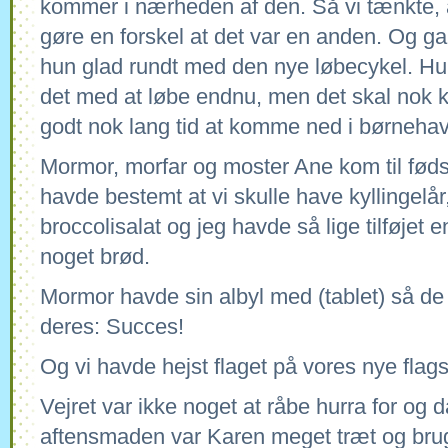
kommer i nærheden af den. Så vi tænkte,
gøre en forskel at det var en anden. Og gan
hun glad rundt med den nye løbecykel. Hun
det med at løbe endnu, men det skal nok 
godt nok lang tid at komme ned i børneh
Mormor, morfar og moster Ane kom til fød
havde bestemt at vi skulle have kyllingelår
broccolisalat og jeg havde så lige tilføjet 
noget brød.
Mormor havde sin albyl med (tablet) så d
deres: Succes!
Og vi havde hejst flaget på vores nye flags
Vejret var ikke noget at råbe hurra for og d
aftensmaden var Karen meget træt og brug