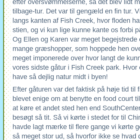
efter oversvømmelserne, så det blev lidt 
tilbage-tur. Det var til gengæld en fin tur. 
langs kanten af Fish Creek, hvor floden hav
stien, og vi kun lige kunne kante os forbi 
Og Ellen og Karen var meget begejstrede ov
mange græshopper, som hoppede hen over 
meget imponerede over hvor langt de kun
vores sidste gåtur i Fish Creek park. Hvor 
have så dejlig natur midt i byen!
Efter gåturen var det faktisk på høje tid til 
blevet enige om at benytte en food court t
at køre et andet sted hen end SouthCente
besøgt så tit. Så vi kørte i stedet for til C
havde lagt mærke til flere gange vi kørte
så meget stor ud, så hvorfor ikke se hvad 