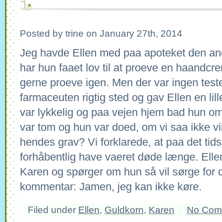
Posted by trine on January 27th, 2014
Jeg havde Ellen med paa apoteket den and
har hun faaet lov til at proeve en haandcre
gerne proeve igen. Men der var ingen teste
farmaceuten rigtig sted og gav Ellen en lil
var lykkelig og paa vejen hjem bad hun o
var tom og hun var doed, om vi saa ikke vi
hendes grav? Vi forklarede, at paa det tidsp
forhåbentlig have vaeret døde længe. Ell
Karen og spørger om hun så vil sørge for 
kommentar: Jamen, jeg kan ikke køre.
Filed under
Ellen
,
Guldkorn
,
Karen
No Com