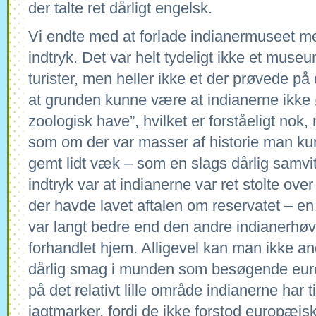
der talte ret dårligt engelsk.
Vi endte med at forlade indianermuseet m
indtryk. Det var helt tydeligt ikke et muse
turister, men heller ikke et der prøvede p
at grunden kunne være at indianerne ikke 
zoologisk have”, hvilket er forståeligt nok,
som om der var masser af historie man ku
gemt lidt væk – som en slags dårlig samvit
indtryk var at indianerne var ret stolte ov
der havde lavet aftalen om reservatet – en
var langt bedre end den andre indianerhø
forhandlet hjem. Alligevel kan man ikke and
dårlig smag i munden som besøgende eur
på det relativt lille område indianerne har 
jagtmarker, fordi de ikke forstod europæis