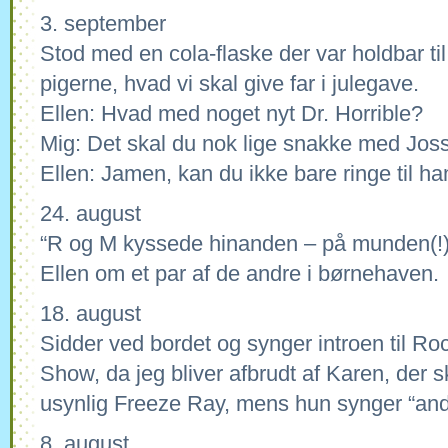
3. september
Stod med en cola-flaske der var holdbar til
pigerne, hvad vi skal give far i julegave.
Ellen: Hvad med noget nyt Dr. Horrible?
Mig: Det skal du nok lige snakke med Jo
Ellen: Jamen, kan du ikke bare ringe til h
24. august
“R og M kyssede hinanden – på munden(!), 
Ellen om et par af de andre i børnehaven.
18. august
Sidder ved bordet og synger introen til Ro
Show, da jeg bliver afbrudt af Karen, der
usynlig Freeze Ray, mens hun synger “and 
8. august