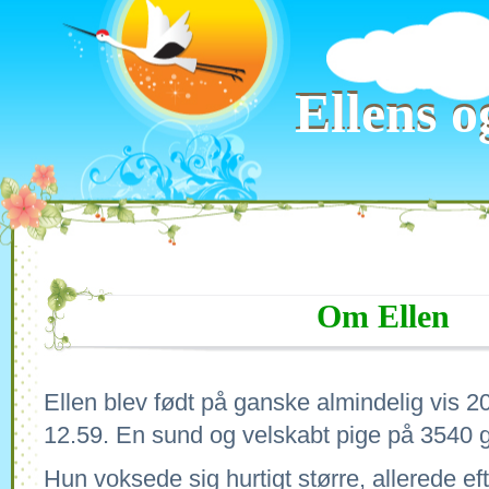
Ellens o
Ellens o
Om Ellen
Ellen blev født på ganske almindelig vis 2
12.59. En sund og velskabt pige på 3540 
Hun voksede sig hurtigt større, allerede e