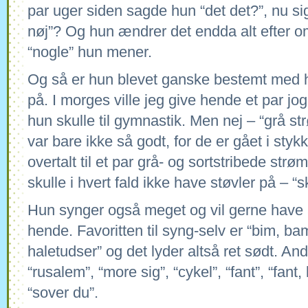
par uger siden sagde hun “det det?”, nu si
nøj”? Og hun ændrer det endda alt efter om
“nogle” hun mener.
Og så er hun blevet ganske bestemt med h
på. I morges ville jeg give hende et par jo
hun skulle til gymnastik. Men nej – “grå s
var bare ikke så godt, for de er gået i sty
overtalt til et par grå- og sortstribede st
skulle i hvert fald ikke have støvler på – “s
Hun synger også meget og vil gerne have a
hende. Favoritten til syng-selv er “bim, ba
haletudser” og det lyder altså ret sødt. Andr
“rusalem”, “more sig”, “cykel”, “fant”, “fant, 
“sover du”.