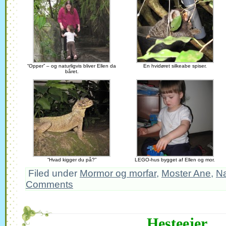
“Opper” – og naturligvis bliver Ellen da
En hvidøret silkeabe spiser.
båret.
“Hvad kigger du på?”
LEGO-hus bygget af Ellen og mor.
Filed under
Mormor og morfar
,
Moster Ane
,
Na
Comments
Hesteejer