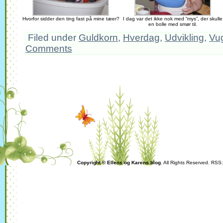
Hvorfor sidder den ting fast på mine tæer?
I dag var det ikke nok med “mys”, der skulle
en bolle med smør til.
Filed under
Guldkorn
,
Hverdag
,
Udvikling
,
Vu
Comments
Copyright © Ellens og Karens blog
. All Rights Reserved. RSS