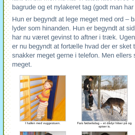
bagrude og et nylakeret tag (godt man har
Hun er begyndt at lege meget med ord – b
lyder som hinanden. Hun er begyndt at sidd
har nu været gevinst to aftner i træk. Ugen
er nu begyndt at fortælle hvad der er sket 
snakker meget gerne i telefon. Men ellers s
meget.
I hallen med vuggestuen.
Fars fødselsdag – et dådyr hilser på og
spiser is.