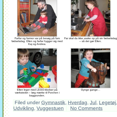
Farfar og farmor var på besøg på fars
Far skal da ikke vaske op på sin fødselsdag
fødselsdag. Ellen og farfar hygger sig med
– så det gør Ellen.
Kaj og Andrea.
Ellen leger med LEGO-klodser på
Gynge gange…
værkstedet – læg mærke til Porchen i
baggrunden.
Filed under
Gymnastik
,
Hverdag
,
Jul
,
Legetøj
Udvikling
,
Vuggestuen
No Comments