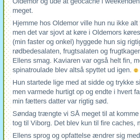
Oldemor og ude at geocache i weekenden 
meget.
Hjemme hos Oldemor ville hun nu ikke alt 
men det var sjovt at køre i Oldemors køres
(min faster og onkel) hyggede hun sig rigtig
rødbedesalaten, frugtsalaten og frugtkagen 
Ellens smag. Kaviaren var også helt fin, m
spinatroulade blev altså spyttet ud igen.
Hun startede lige med at sidde og trykke sig
men varmede hurtigt op og endte i hvert f
min fætters datter var rigtig sød.
Søndag trængte vi SÅ meget til at komme 
tog til Viborg. Det blev kun til fire caches, 
Ellens sprog og opfattelse ændrer sig med 