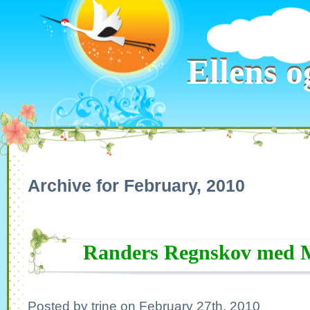
Ellens o
Ellens o
Archive for February, 2010
Randers Regnskov med M
Posted by trine on February 27th, 2010