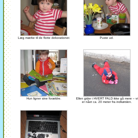
Læg mærke til de flotte dekorationer.
Puste ud.
Hun ligner sine forældre.
Ellen gider i HVERT FALD ikke gå mere – vi
er nået ca. 20 meter fra indkørslen.