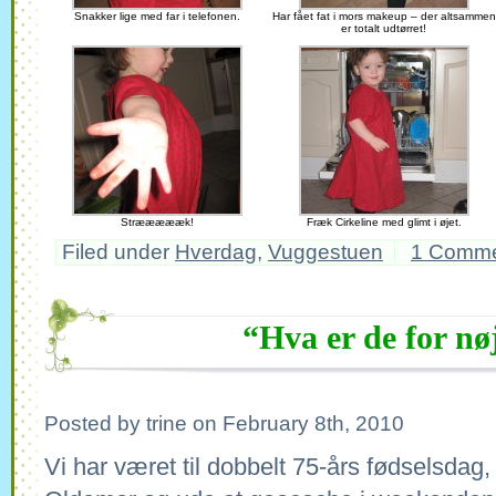
Snakker lige med far i telefonen.
Har fået fat i mors makeup – der altsammen
er totalt udtørret!
Stræææææk!
Fræk Cirkeline med glimt i øjet.
Filed under
Hverdag
,
Vuggestuen
1 Comm
“Hva er de for nø
Posted by trine on February 8th, 2010
Vi har været til dobbelt 75-års fødselsdag