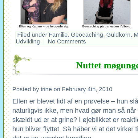
Ellen og Katrine – de hyggede sig.
Geocaching på banestien i Viborg.
Filed under
Familie
,
Geocaching
,
Guldkorn
,
M
Udvikling
No Comments
Nuttet møgung
Posted by trine on February 4th, 2010
Ellen er blevet lidt af en prøvelse – hun s
naturligvis ikke, men hvad gør man så når 
skældt ud er at grine? I øjeblikket er reakt
hun bliver flyttet. Så håber vi at det virker t