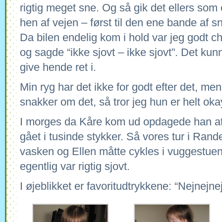
rigtig meget sne. Og så gik det ellers som 
hen af vejen – først til den ene bande af s
Da bilen endelig kom i hold var jeg godt c
og sagde “ikke sjovt – ikke sjovt”. Det kun
give hende ret i.
Min ryg har det ikke for godt efter det, men 
snakker om det, så tror jeg hun er helt oka
I morges da Kåre kom ud opdagede han at
gået i tusinde stykker. Så vores tur i Rand
vasken og Ellen måtte cykles i vuggestue
egentlig var rigtig sjovt.
I øjeblikket er favoritudtrykkene: “Nejnejne