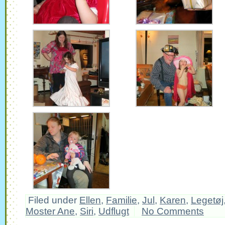
Filed under
Ellen
,
Familie
,
Jul
,
Karen
,
Legetøj
Moster Ane
,
Siri
,
Udflugt
No Comments