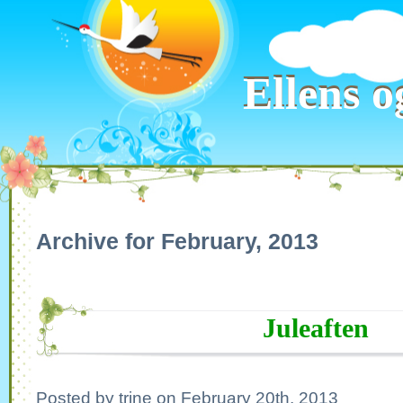
Ellens o
Ellens o
Archive for February, 2013
Juleaften
Posted by trine on February 20th, 2013