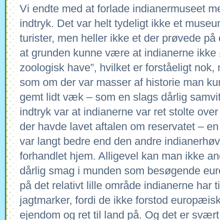
Vi endte med at forlade indianermuseet m
indtryk. Det var helt tydeligt ikke et muse
turister, men heller ikke et der prøvede p
at grunden kunne være at indianerne ikke 
zoologisk have”, hvilket er forståeligt nok,
som om der var masser af historie man ku
gemt lidt væk – som en slags dårlig samvit
indtryk var at indianerne var ret stolte ov
der havde lavet aftalen om reservatet – en
var langt bedre end den andre indianerhø
forhandlet hjem. Alligevel kan man ikke and
dårlig smag i munden som besøgende eur
på det relativt lille område indianerne har 
jagtmarker, fordi de ikke forstod europæis
ejendom og ret til land på. Og det er svær