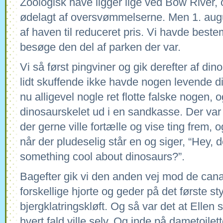
Zoologisk have ligger lige ved Bow River, 
ødelagt af oversvømmelserne. Men 1. aug
af haven til reduceret pris. Vi havde bestem
besøge den del af parken der var.
Vi så først pingviner og gik derefter af di
lidt skuffende ikke havde nogen levende d
nu alligevel nogle ret flotte falske nogen, 
dinosaurskelet ud i en sandkasse. Der var r
der gerne ville fortælle og vise ting frem, o
når der pludeselig står en og siger, “Hey,
something cool about dinosaurs?”.
Bagefter gik vi den anden vej mod de cana
forskellige hjorte og geder på det første sty
bjergklatringskløft. Og så var det at Ellen sk
hvert fald ville selv. Og inde på dametoilet