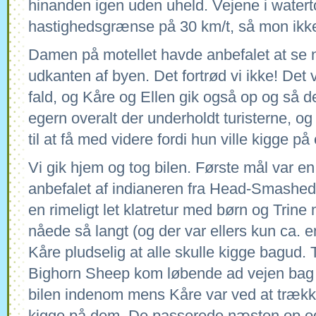
hinanden igen uden uheld. Vejene i watert
hastighedsgrænse på 30 km/t, så mon ikke
Damen på motellet havde anbefalet at se n
udkanten af byen. Det fortrød vi ikke! Det va
fald, og Kåre og Ellen gik også op og så 
egern overalt der underholdt turisterne, o
til at få med videre fordi hun ville kigge p
Vi gik hjem og tog bilen. Første mål var en
anbefalet af indianeren fra Head-Smashe
en rimeligt let klatretur med børn og Trine
nåede så langt (og der var ellers kun ca. e
Kåre pludselig at alle skulle kigge bagud
Bighorn Sheep kom løbende ad vejen bag 
bilen indenom mens Kåre var ved at trække 
kigge på dem. De passerede næsten op og 