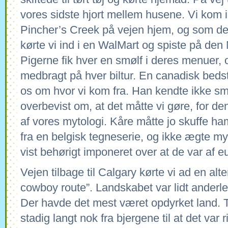
vores sidste hjort mellem husene. Vi kom
Pincher’s Creek på vejen hjem, og som d
kørte vi ind i en WalMart og spiste på den
Pigerne fik hver en smølf i deres menuer, 
medbragt på hver biltur. En canadisk bedst
os om hvor vi kom fra. Han kendte ikke sm
overbevist om, at det måtte vi gøre, for den
af vores mytologi. Kåre måtte jo skuffe ham
fra en belgisk tegneserie, og ikke ægte m
vist behørigt imponeret over at de var af 
Vejen tilbage til Calgary kørte vi ad en alte
cowboy route”. Landskabet var lidt anderl
Der havde det mest været opdyrket land. T
stadig langt nok fra bjergene til at det var 