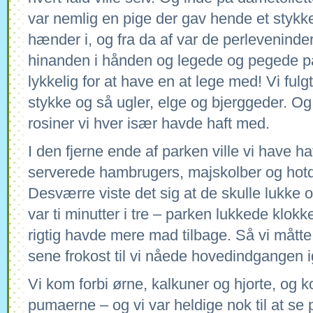
var nemlig en pige der gav hende et stykke p
hænder i, og fra da af var de perleveninde
hinanden i hånden og legede og pegede på
lykkelig for at have en at lege med! Vi ful
stykke og så ugler, elge og bjerggeder. Og 
rosiner vi hver især havde haft med.
I den fjerne ende af parken ville vi have ha
serverede hambrugers, majskolber og hotdog
Desværre viste det sig at de skulle lukke o
var ti minutter i tre – parken lukkede klokk
rigtig havde mere mad tilbage. Så vi mått
sene frokost til vi nåede hovedindgangen 
Vi kom forbi ørne, kalkuner og hjorte, og k
pumaerne – og vi var heldige nok til at se 