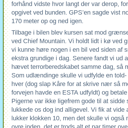
forhånd vidste hvor langt der var derop, fo
opgivet ved bunden. GPS’en sagde vist nok
170 meter op og ned igen.
Tilbage i bilen blev kursen sat mod græn
ved Chief Mountain. Vi holdt lidt i kø ve
vi kunne høre nogen i en bil ved siden af 
ekstra grundige i dag. Senere fandt vi ud
hævet terrorberedskabet samme dag, så må
Som udlændinge skulle vi udfylde en told-
hver (dog slap Kåre for at skrive nær så me
forvejen havde en ESTA udfyldt) og betale
Pigerne var ikke ligefrem gode til at sidde 
lukkede os dog ind alligevel. Vi fik at vi
lukker klokken 10, men det skulle vi ogs
ovre inden, det er trods alt et par timer o