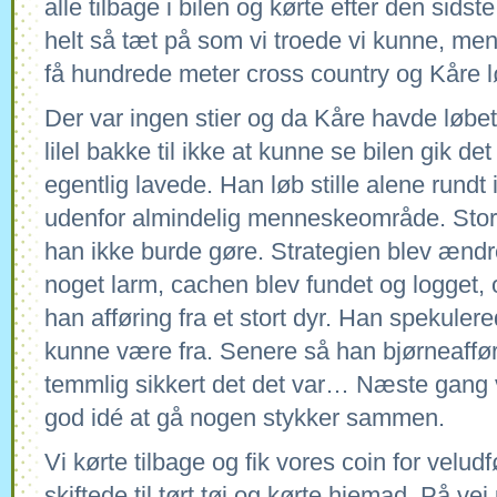
alle tilbage i bilen og kørte efter den sids
helt så tæt på som vi troede vi kunne, men 
få hundrede meter cross country og Kåre l
Der var ingen stier og da Kåre havde løbet
lilel bakke til ikke at kunne se bilen gik d
egentlig lavede. Han løb stille alene rundt 
udenfor almindelig menneskeområde. Stort
han ikke burde gøre. Strategien blev ændret
noget larm, cachen blev fundet og logget, 
han afføring fra et stort dyr. Han spekule
kunne være fra. Senere så han bjørneaffør
temmlig sikkert det det var… Næste gang v
god idé at gå nogen stykker sammen.
Vi kørte tilbage og fik vores coin for velud
skiftede til tørt tøj og kørte hjemad. På vej