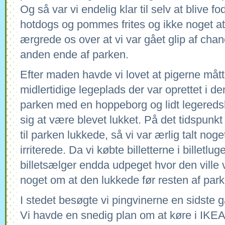
Og så var vi endelig klar til selv at blive f
hotdogs og pommes frites og ikke noget at
ærgrede os over at vi var gået glip af chan
anden ende af parken.
Efter maden havde vi lovet at pigerne måt
midlertidige legeplads der var oprettet i d
parken med en hoppeborg og lidt legereds
sig at være blevet lukket. På det tidspunkt
til parken lukkede, så vi var ærlig talt nog
irriterede. Da vi købte billetterne i billetl
billetsælger endda udpeget hvor den vill
noget om at den lukkede før resten af park
I stedet besøgte vi pingvinerne en sidste g
Vi havde en snedig plan om at køre i IKE