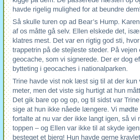
havde rigelig mulighed for at beundre dem
Så skulle turen op ad Bear’s Hump. Karen 
af os måtte gå selv. Ellen elskede det, isæ
klatres mest. Det var en rigtig god sti, hvor
trappetrin på de stejleste steder. På vejen
geocache, som vi signerede. Der er dog eft
bytteting i geocaches i nationalparken.
Trine havde vist nok læst sig til at der kun
meter, men det viste sig hurtigt at hun måt
Det gik bare op og op, og til sidst var Trin
sige at hun ikke nåede længere. Vi mødte
fortalte at nu var der ikke langt igen, så 
toppen – og Ellen var ikke til at skyde ig
besteget et bjerg! Hun havde gerne kravle