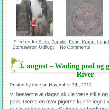
Filed under
Ellen
,
Familie
,
Ferie
,
Karen
,
Lege
Storesøster
,
Udflugt
No Comments
3. august – Wading pool og 
River
Posted by trine on November 7th, 2013
Vi bestemte at dagen skulle være stille og
park. Gerne en hvor pigerne kunne lege i 
public splash parks i Calgary, og fandt en d