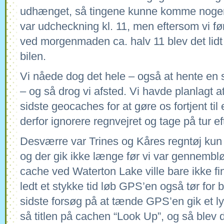
udhænget, så tingene kunne komme nogenl
var udcheckning kl. 11, men eftersom vi fø
ved morgenmaden ca. halv 11 blev det lidt f
bilen.
Vi nåede dog det hele – også at hente en s
– og så drog vi afsted. Vi havde planlagt at
sidste geocaches for at gøre os fortjent til e
derfor ignorere regnvejret og tage på tur ef
Desværre var Trines og Kåres regntøj kun 
og der gik ikke længe før vi var gennembl
cache ved Waterton Lake ville bare ikke fi
ledt et stykke tid løb GPS’en også tør for b
sidste forsøg på at tænde GPS’en gik et ly
så titlen på cachen “Look Up”, og så blev d