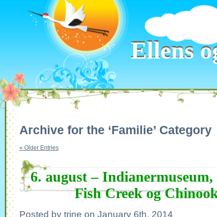
Ellens o
Ellens o
Archive for the ‘Familie’ Category
« Older Entries
6. august – Indianermuseum, en
Fish Creek og Chinoo
Posted by trine on January 6th, 2014