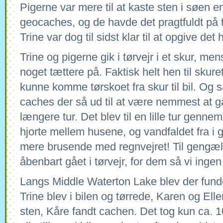
Pigerne var mere til at kaste sten i søen en
geocaches, og de havde det pragtfuldt på t
Trine var dog til sidst klar til at opgive det 
Trine og pigerne gik i tørvejr i et skur, me
noget tættere på. Faktisk helt hen til sku
kunne komme tørskoet fra skur til bil. Og så
caches der så ud til at være nemmest at gå 
længere tur. Det blev til en lille tur genne
hjorte mellem husene, og vandfaldet fra i g
mere brusende med regnvejret! Til gengæl
åbenbart gået i tørvejr, for dem så vi ingen 
Langs Middle Waterton Lake blev der fund
Trine blev i bilen og tørrede, Karen og El
sten, Kåre fandt cachen. Det tog kun ca. 10