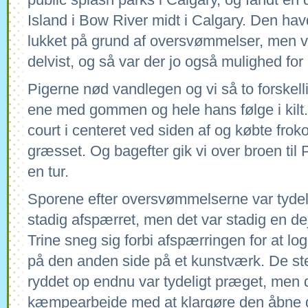
Island i Bow River midt i Calgary. Den hav
lukket på grund af oversvømmelser, men 
delvist, og så var der jo også mulighed for l
Pigerne nød vandlegen og vi så to forskell
ene med gommen og hele hans følge i kilt. 
court i centeret ved siden af og købte froko
græsset. Og bagefter gik vi over broen til 
en tur.
Sporene efter oversvømmelserne var tydeli
stadig afspærret, men det var stadig en dejl
Trine sneg sig forbi afspærringen for at l
på den anden side på et kunstværk. De ste
ryddet op endnu var tydeligt præget, men d
kæmpearbejde med at klargøre den åbne de