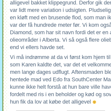
alligevel bakket klippegrund. Derfor gik d
var lidt mere variation i udsigten. Pludsel
en kløft med en brusende flod, som man i
var der få hundrede meter før. Vi kom og
Diamond, som har sit navn fordi det er en 
olieområder i Alberta. Vi så også flere oli
end vi ellers havde set.
Vi må indrømme at da vi først kom hjem ti
som Karen kaldte det, var det et velkommen
men lange dages udflugt. Aftensmaden blev
hentede mad ved Edo fra SouthCenter Mall
kunne ikke helt forstå at hun bare ville hav
fordelt med ris i en beholder og kød og so
hun fik da lov at købe det alligevel