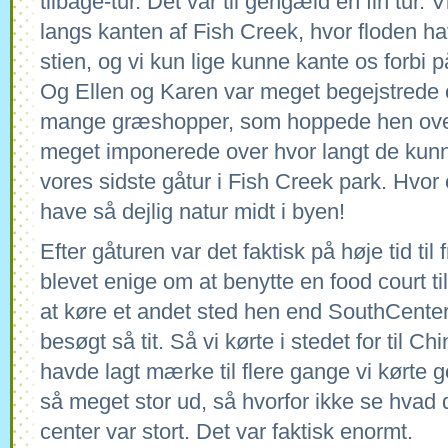
tilbage-tur. Det var til gengæld en fin tur. 
langs kanten af Fish Creek, hvor floden hav
stien, og vi kun lige kunne kante os forbi 
Og Ellen og Karen var meget begejstrede ov
mange græshopper, som hoppede hen over 
meget imponerede over hvor langt de kun
vores sidste gåtur i Fish Creek park. Hvor 
have så dejlig natur midt i byen!
Efter gåturen var det faktisk på høje tid til 
blevet enige om at benytte en food court t
at køre et andet sted hen end SouthCente
besøgt så tit. Så vi kørte i stedet for til C
havde lagt mærke til flere gange vi kørte
så meget stor ud, så hvorfor ikke se hvad 
center var stort. Det var faktisk enormt.