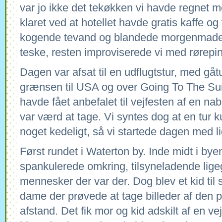
var jo ikke det tekøkken vi havde regnet
klaret ved at hotellet havde gratis kaffe og
kogende tevand og blandede morgenmaden
teske, resten improviserede vi med rørepi
Dagen var afsat til en udflugtstur, med gåt
grænsen til USA og over Going To The Sun
havde fået anbefalet til vejfesten af en na
var værd at tage. Vi syntes dog at en tur k
noget kedeligt, så vi startede dagen med li
Først rundet i Waterton by. Inde midt i bye
spankulerede omkring, tilsyneladende lig
mennesker der var der. Dog blev et kid til 
dame der prøvede at tage billeder af den 
afstand. Det fik mor og kid adskilt af en ve