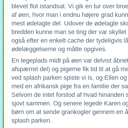
blevet flot istandsat. Vi gik en tur over b
af øen, hvor man i endnu højere grad kun
mest ødelagte del. Udover de ødelagte s
bredden kunne man se ting der var skyllet 
også efter en enkelt cache der tydeligvis lå
ødelæggelserne og måtte opgives.
En legeplads midt på øen var delvist åbnet
afspærret del) og pigerne fik tid til at gå m
ved splash parken spiste vi is, og Ellen og
med en afrikansk pige fra en familie der s
Selvom de intet forstod af hvad hinanden
sjovt sammen. Og senere legede Karen o
børn om at sende grankogler gennem en åb
splash parken.