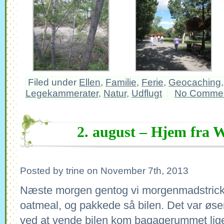
Filed under
Ellen
,
Familie
,
Ferie
,
Geocaching
Legekammerater
,
Natur
,
Udflugt
No Comme
2. august – Hjem fra 
Posted by trine on November 7th, 2013
Næste morgen gentog vi morgenmadstrick
oatmeal, og pakkede så bilen. Det var øs
ved at vende bilen kom bagagerummet lige