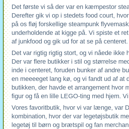
Det første vi så der var en kæmpestor st
Derefter gik vi op i stedets food court, hv
på os fløj forskellige steampunk flyvemask
underholdende at kigge på. Vi spiste et ret
af junkfood og gik ud for at se på centeret.
Det var rigtig rigtig stort, og vi nåede ikke 
Der var flere butikker i stil og størrelse 
inde i centeret, foruden bunker af andre but
en meeeeget lang kø, og vi fandt ud af at 
butikken, der havde et arrangement hvor
figur og få en lille LEGO-ting med hjem. V
Vores favoritbutik, hvor vi var længe, var 
kombination, hvor der var legetøjsbutik med
legetøj til børn og brætspil og fan merchan